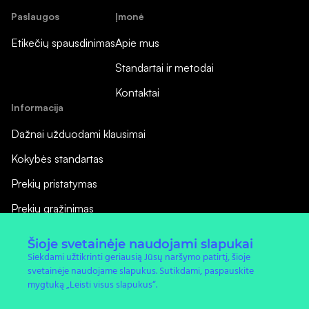
Paslaugos
Įmonė
Etikečių spausdinimas
Apie mus
Standartai ir metodai
Kontaktai
Informacija
Dažnai užduodami klausimai
Kokybės standartas
Prekių pristatymas
Prekių grąžinimas
Pirkimo taisyklės
Šioje svetainėje naudojami slapukai
Siekdami užtikrinti geriausią Jūsų naršymo patirtį, šioje
Privatumo politika
svetainėje naudojame slapukus. Sutikdami, paspauskite
Naujienos
mygtuką „Leisti visus slapukus“.