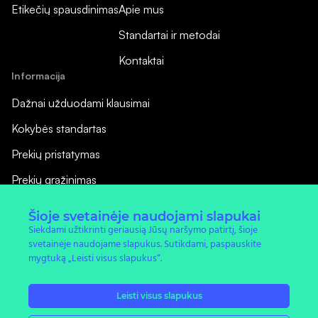
Etikečių spausdinimas
Apie mus
Standartai ir metodai
Kontaktai
Informacija
Dažnai užduodami klausimai
Kokybės standartas
Prekių pristatymas
Prekių grąžinimas
Pirkimo taisyklės
Šioje svetainėje naudojami slapukai
Siekdami užtikrinti geriausią Jūsų naršymo patirtį, šioje
Privatumo politika
svetainėje naudojame slapukus. Sutikdami, paspauskite
Naujienos
mygtuką „Leisti visus slapukus“.
Leisti visus slapukus