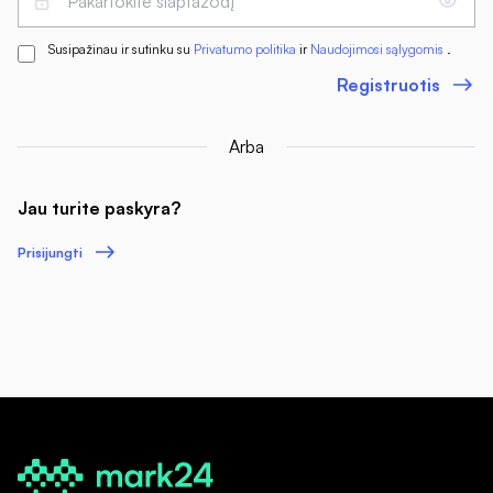
Susipažinau ir sutinku su
Privatumo politika
ir
Naudojimosi sąlygomis
.
Registruotis
Arba
Jau turite paskyra?
Prisijungti